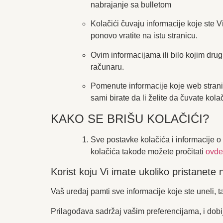
nabrajanje sa bulletom
Kolačići čuvaju informacije koje ste Vi
ponovo vratite na istu stranicu.
Ovim informacijama ili bilo kojim dru
računaru.
Pomenute informacije koje web strani
sami birate da li želite da čuvate kolač
KAKO SE BRIŠU KOLAČIĆI?
Sve postavke kolačića i informacije o
kolačića takođe možete pročitati
ovde
Korist koju Vi imate ukoliko pristanete 
Vaš uređaj pamti sve informacije koje ste uneli, t
Prilagođava sadržaj vašim preferencijama, i dobi