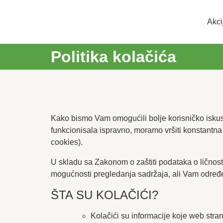
Akci
Politika kolačića
Kako bismo Vam omogućili bolje korisničko is
funkcionisala ispravno, moramo vršiti konstantna 
cookies).
U skladu sa Zakonom o zaštiti podataka o ličnost
mogućnosti pregledanja sadržaja, ali Vam određ
ŠTA SU KOLAČIĆI?
Kolačići su informacije koje web stra