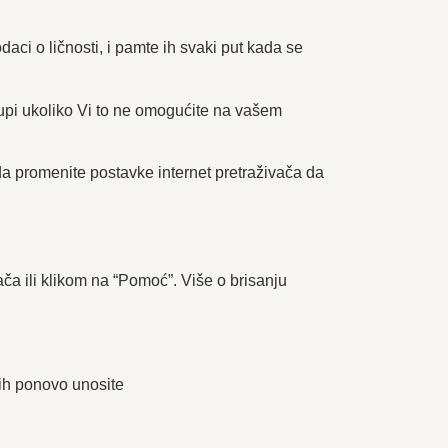
daci o ličnosti, i pamte ih svaki put kada se
tupi ukoliko Vi to ne omogućite na vašem
a promenite postavke internet pretraživača da
ča ili klikom na “Pomoć”. Više o brisanju
 ih ponovo unosite