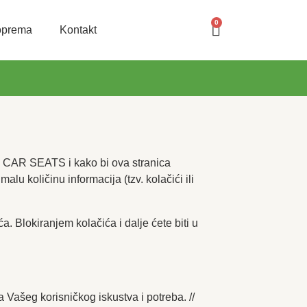
0
oprema
Kontakt
 CAR SEATS i kako bi ova stranica
u količinu informacija (tzv. kolačići ili
 Blokiranjem kolačića i dalje ćete biti u
 Vašeg korisničkog iskustva i potreba. //