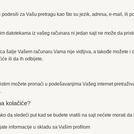
 podesili za Vašu pretragu kao što su jezik, adresa, e-mail, ili po
gim datotekama iz vašeg računara ni jedan sajt ne može da pris
ca šalje Vašem računaru Vama nije vidljiva, a takođe možete i d
iće ili da ih odbijete.
 istim možete pronaći u podešavanjima Vašeg internet pretraživa
.
na kolačiće?
ako da sledeći put kad se budete vratili na sajt nećete morati da
jate informacije u skladu sa Vašim profilom