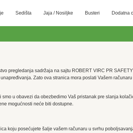
je
Sedišta
Jaja / Nosiljke
Busteri
Dodatna 
kustvo pregledanja sadržaja na sajtu ROBERT VIRC PR SAFETY
unapređivanja. Zato ova stranica mora poslati Vašem računaru mal
i smo u obavezi da obezbedimo Vaš pristanak pre slanja kolačića.
ene mogućnosti neće biti dostupne.
nica koju posećujete šalje vašem računaru u svrhu poboljsavanja