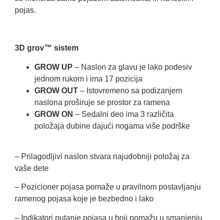
pojas.
3D grov™ sistem
GROW UP
– Naslon za glavu je lako podesiv
jednom rukom i ima 17 pozicija
GROW OUT
– Istovremeno sa podizanjem
naslona proširuje se prostor za ramena
GROW ON
– Sedalni deo ima 3 različita
položaja dubine dajući nogama više podrške
– Prilagodljivi naslon stvara najudobniji položaj za
vaše dete
– Pozicioner pojasa pomaže u pravilnom postavljanju
ramenog pojasa koje je bezbedno i lako
– Indikatori putanje pojasa u boji pomažu u smanjenju