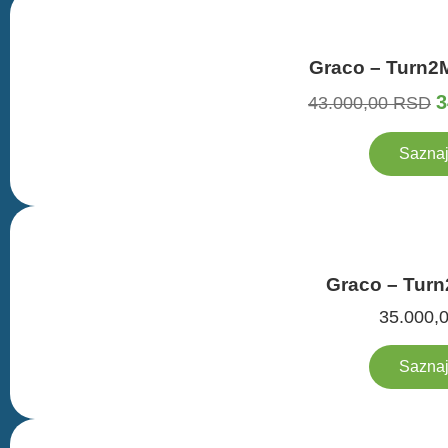
Graco – Turn2
3
43.000,00
RSD
Saznaj
Graco – Tur
35.000,
Saznaj