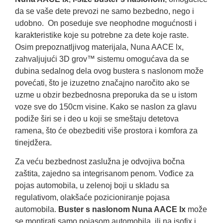
da se vaše dete prevozi ne samo bezbedno, nego i
udobno. On poseduje sve neophodne mogućnosti i
karakteristike koje su potrebne za dete koje raste.
Osim prepoznatljivog materijala, Nuna AACE lx,
zahvaljujući 3D grov™ sistemu omogućava da se
dubina sedalnog dela ovog bustera s naslonom može
povećati, što je izuzetno značajno naročito ako se
uzme u obzir bezbednosna preporuka da se u istom
voze sve do 150cm visine. Kako se naslon za glavu
podiže širi se i deo u koji se smeštaju detetova
ramena, što će obezbediti više prostora i komfora za
tinejdžera.
Za veću bezbednost zaslužna je odvojiva bočna
zaštita, zajedno sa integrisanom penom. Vođice za
pojas automobila, u zelenoj boji u skladu sa
regulativom, olakšaće pozicioniranje pojasa
automobila.
Buster s naslonom Nuna AACE lx
može
se montirati samo pojasom automobila, ili na isofix i