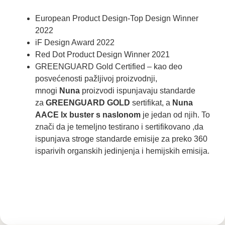
European Product Design-Top Design Winner
2022
iF Design Award 2022
Red Dot Product Design Winner 2021
GREENGUARD Gold Certified – kao deo
posvećenosti pažljivoj proizvodnji,
mnogi
Nuna
proizvodi ispunjavaju standarde
za
GREENGUARD GOLD
sertifikat, a
Nuna
AACE lx buster s naslonom
je jedan od njih. To
znači da je temeljno testirano i sertifikovano ,da
ispunjava stroge standarde emisije za preko 360
isparivih organskih jedinjenja i hemijskih emisija.