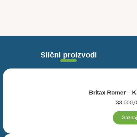
Slični proizvodi
Britax Romer – K
33.000,
Saznaj