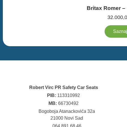
Britax Romer – 
32.000,
Saznaj
Robert Virc PR Safety Car Seats
PIB:
113310992
MB:
66730492
Bogoboja Atanackovića 32a
21000 Novi Sad
064 891 68 46