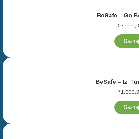
BeSafe – Go 
57.000,
Saznaj
BeSafe – Izi Tu
71.000,
Saznaj