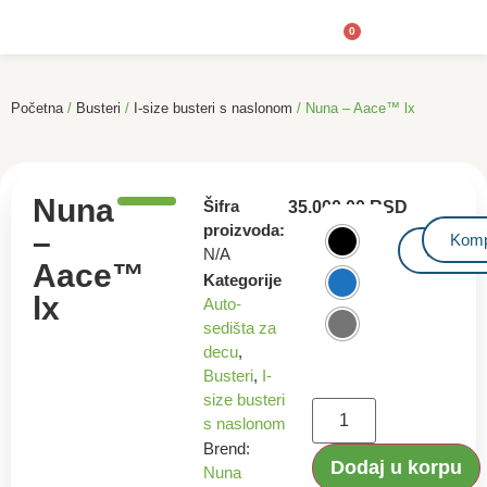
0
Jaj
Dod
Početna
/
Busteri
/
I-size busteri s naslonom
/ Nuna – Aace™ lx
Nuna
Šifra
35.000,00
RSD
proizvoda:
–
Komp
Priručni
N/A
Aace™
Kategorije
lx
Auto-
sedišta za
decu
,
Busteri
,
I-
size busteri
s naslonom
Brend:
Dodaj u korpu
Nuna