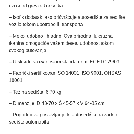
rizika od greške korisnika
– Isofix dodatak lako pričvršćuje autosedište za sedište
vozila tokom upotrebe ili transporta
– Meko, udobno i hladno. Ova prirodna, luksuzna
tkanina omogućiće vašem detetu udobnost tokom
svakog putovanja
– U skladu sa evropskim standardom: ECE R129/03
– Fabrički sertifikovan ISO 14001, ISO 9001, OHSAS
18001
– Težina sedišta: 6,70 kg
– Dimenzije: D 43-70 x Š 45-57 x V 64-85 cm
– Pogodno za postavljanje tri autosedišta na zadnje
sedište automobila