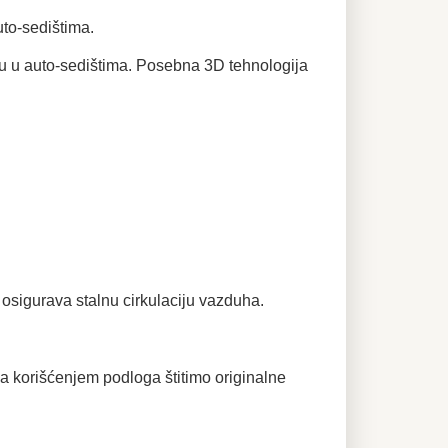
to-sedištima.
u u auto-sedištima. Posebna 3D tehnologija
osigurava stalnu cirkulaciju vazduha.
 korišćenjem podloga štitimo originalne