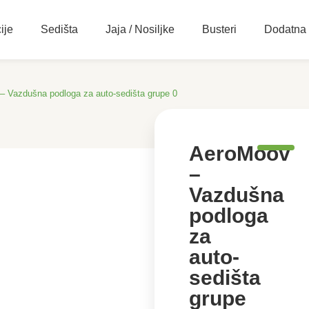
ije
Sedišta
Jaja / Nosiljke
Busteri
Dodatna
– Vazdušna podloga za auto-sedišta grupe 0
AeroMoov
–
Vazdušna
podloga
za
auto-
sedišta
grupe