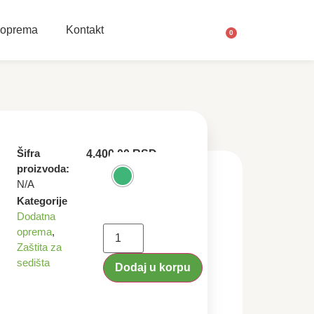
 oprema
Kontakt
0
Šifra
4.400,00
RSD
proizvoda:
N/A
Kategorije
Dodatna
oprema
,
Zaštita za
sedišta
Dodaj u korpu