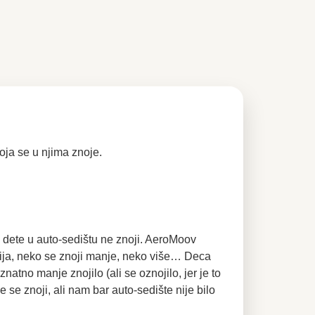
oja se u njima znoje.
e dete u auto-sedištu ne znoji. AeroMoov
cija, neko se znoji manje, neko više… Deca
znatno manje znojilo (ali se oznojilo, jer je to
se znoji, ali nam bar auto-sedište nije bilo