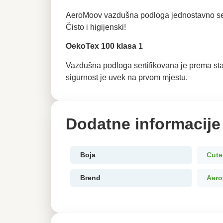
AeroMoov vazdušna podloga jednostavno se od
Čisto i higijenski!
OekoTex 100 klasa 1
Vazdušna podloga sertifikovana je prema stan
sigurnost je uvek na prvom mjestu.
Dodatne informacije
Boja
Cute
Brend
Aer