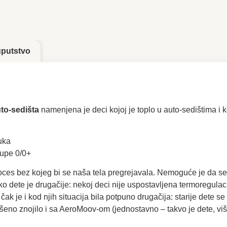
uputstvo
to-sedišta
namenjena je deci kojoj je toplo u auto-sedištima i k
uka
rupe 0/0+
roces bez kojeg bi se naša tela pregrejavala. Nemoguće je da s
ko dete je drugačije: nekoj deci nije uspostavljena termoregula
čak je i kod njih situacija bila potpuno drugačija: starije dete se 
eno znojilo i sa AeroMoov-om (jednostavno – takvo je dete, više 