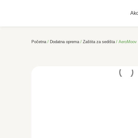
Akc
Početna
/
Dodatna oprema
/
Zaštita za sedišta
/ AeroMoov 