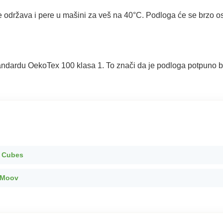
ržava i pere u mašini za veš na 40°C. Podloga će se brzo osuši
dardu OekoTex 100 klasa 1. To znači da je podloga potpuno bez s
 Cubes
oMoov