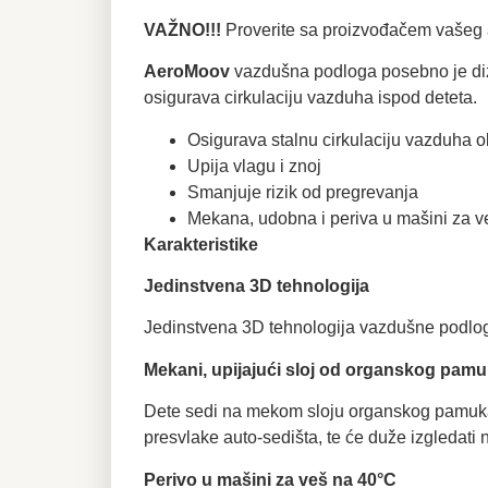
VAŽNO!!!
Proverite sa proizvođačem vašeg a
AeroMoov
vazdušna podloga posebno je diza
osigurava cirkulaciju vazduha ispod deteta.
Osigurava stalnu cirkulaciju vazduha o
Upija vlagu i znoj
Smanjuje rizik od pregrevanja
Mekana, udobna i periva u mašini za 
Karakteristike
Jedinstvena 3D tehnologija
Jedinstvena 3D tehnologija vazdušne podloge
Mekani, upijajući sloj od organskog pam
Dete sedi na mekom sloju organskog pamuka k
presvlake auto-sedišta, te će duže izgledati 
Perivo u mašini za veš na 40°C