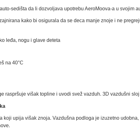
uto-sedišta da li dozvoljava upotrebu AeroMoova-a u svojim au
jnirana kako bi osigurala da se deca manje znoje i ne pregrej
ko leđa, nogu i glave deteta
veš na 40°C
 raspršuje višak topline i uvodi svež vazduh. 3D vazdušni sloj 
uka
oji upija višak znoja. Vazdušna podloga je izuzetno udobna, a
nove.