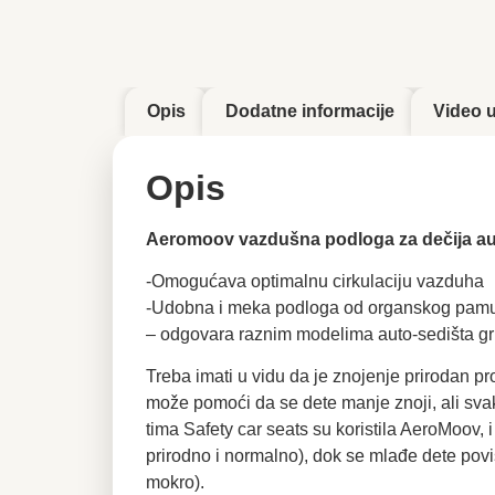
Opis
Dodatne informacije
Video 
Opis
Aeromoov vazdušna podloga za dečija au
-Omogućava optimalnu cirkulaciju vazduha
-Udobna i meka podloga od organskog pam
– odgovara raznim modelima auto-sedišta g
Treba imati u vidu da je znojenje prirodan p
može pomoći da se dete manje znoji, ali sva
tima Safety car seats su koristila AeroMoov, i 
prirodno i normalno), dok se mlađe dete poviš
mokro).