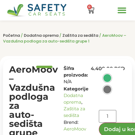
0
Početna
/
Dodatna oprema
/
Zaštita za sedišta
/ AeroMoov –
Vazdušna podloga za auto-sedišta grupe 1
AeroMoov
Šifra
4.400,00
RSD
proizvoda:
–
N/A
Vazdušna
Kategorije
podloga
Dodatna
oprema
,
za
Zaštita za
auto-
sedišta
sedišta
Brend:
AeroMoov
Dodaj u ko
grupe