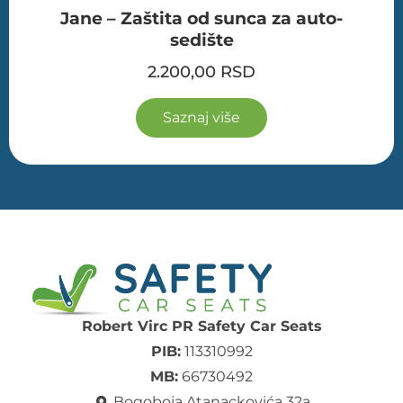
Jane – Zaštita od sunca za auto-
sedište
2.200,00
RSD
Saznaj više
Robert Virc PR Safety Car Seats
PIB:
113310992
MB:
66730492
Bogoboja Atanackovića 32a