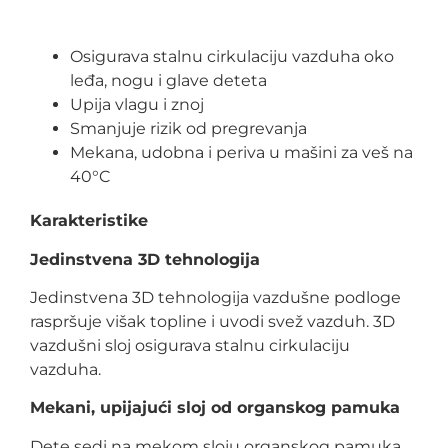
Osigurava stalnu cirkulaciju vazduha oko
leđa, nogu i glave deteta
Upija vlagu i znoj
Smanjuje rizik od pregrevanja
Mekana, udobna i periva u mašini za veš na
40°C
Karakteristike
Jedinstvena 3D tehnologija
Jedinstvena 3D tehnologija vazdušne podloge
raspršuje višak topline i uvodi svež vazduh. 3D
vazdušni sloj osigurava stalnu cirkulaciju
vazduha.
Mekani, upijajući sloj od organskog pamuka
Dete sedi na mekom sloju organskog pamuka