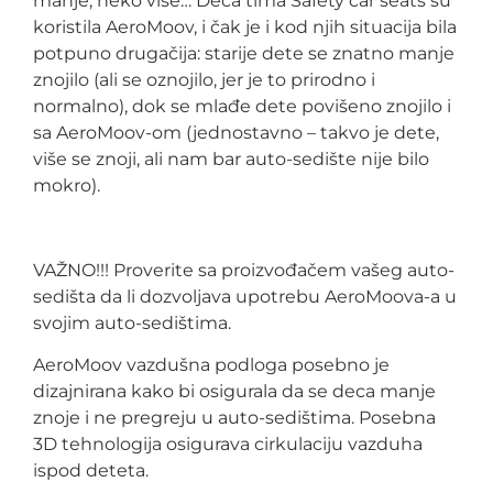
manje, neko više… Deca tima Safety car seats su
koristila AeroMoov, i čak je i kod njih situacija bila
potpuno drugačija: starije dete se znatno manje
znojilo (ali se oznojilo, jer je to prirodno i
normalno), dok se mlađe dete povišeno znojilo i
sa AeroMoov-om (jednostavno – takvo je dete,
više se znoji, ali nam bar auto-sedište nije bilo
mokro).
VAŽNO!!! Proverite sa proizvođačem vašeg auto-
sedišta da li dozvoljava upotrebu AeroMoova-a u
svojim auto-sedištima.
AeroMoov vazdušna podloga posebno je
dizajnirana kako bi osigurala da se deca manje
znoje i ne pregreju u auto-sedištima. Posebna
3D tehnologija osigurava cirkulaciju vazduha
ispod deteta.