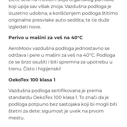
koji upija sav višak znoja. Vazdušna podloga je
izuzetno udobna, a korišćenjem podloga štitimo
originalne presvlake auto-sedišta, te će duže
izgledati nove.
Perivo u mašini za veš na 40°C
AeroMoov vazdušna podloga jednostavno se
održava i pere u mašini za veš na 40°C. Podloga
će se brzo osušiti i biti spremna za upotrebu u
trenu. Čisto i higijenski!
OekoTex 100 klasa 1
Vazdušna podloga sertifikovana je prema
standardu OekoTex 100 klasa 1. To znači da je
podloga potpuno bez sastojaka koji bi mogli biti
štetni za dete: sigurnost je uvek na prvom
mestu.