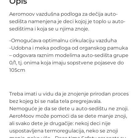
Opis
Aeromoov vazdušna podloga za dečija auto-
sedišta namenjena je deci kojoj je toplo u auto-
sedištima i koja se u njima znoje.
-Omogućava optimalnu cirkulaciju vazduha
-Udobna i meka podloga od organskog pamuka
– odgovara raznim modelima auto-sedišta grupe
0/1, tj. onima koja imaju sopstvene pojaseve do
105cm
Treba imati u vidu da je znojenje prirodan proces
bez kojeg bi se naša tela pregrejavala.
Nemoguće je da se dete u auto-sedištu ne znoji.
AeroMoov može pomoći da se dete manje znoji,
ali svako dete je drugačije: nekoj deci nije
uspostavljena termoregulacija, neko se znoji