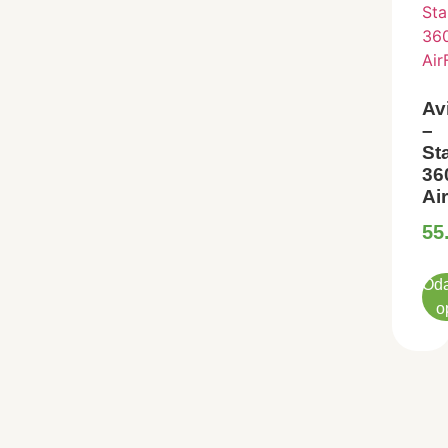
Av
–
St
36
Ai
55
Oda
o