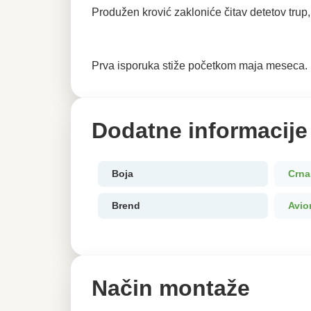
Produžen krović zakloniće čitav detetov trup,
Prva isporuka stiže početkom maja meseca.
Dodatne informacije
Boja
Crna
Brend
Avio
Način montaže