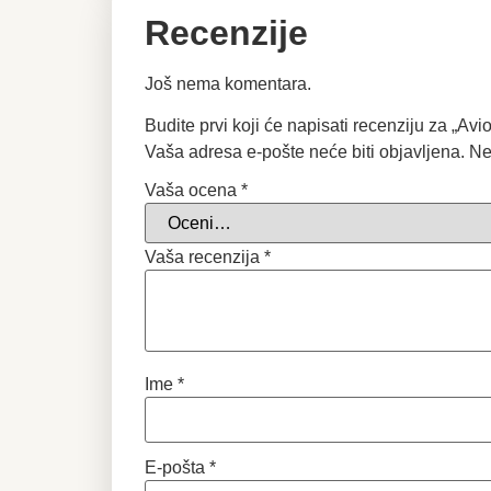
Recenzije
Još nema komentara.
Budite prvi koji će napisati recenziju za „Avi
Vaša adresa e-pošte neće biti objavljena.
Ne
Vaša ocena
*
Vaša recenzija
*
Ime
*
E-pošta
*