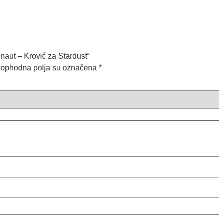
onaut – Krović za Stardust“
ophodna polja su označena
*