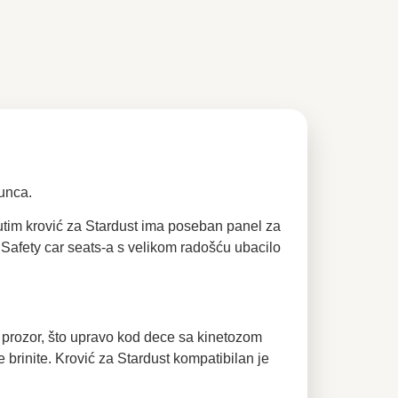
sunca.
utim krović za Stardust ima poseban panel za
Safety car seats-a s velikom radošću ubacilo
z prozor, što upravo kod dece sa kinetozom
brinite. Krović za Stardust kompatibilan je