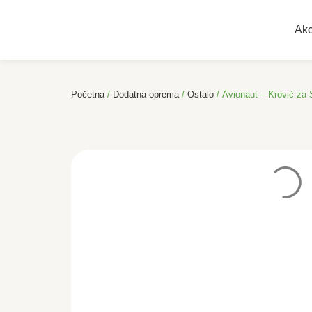
Akc
Početna
/
Dodatna oprema
/
Ostalo
/ Avionaut – Krović za 