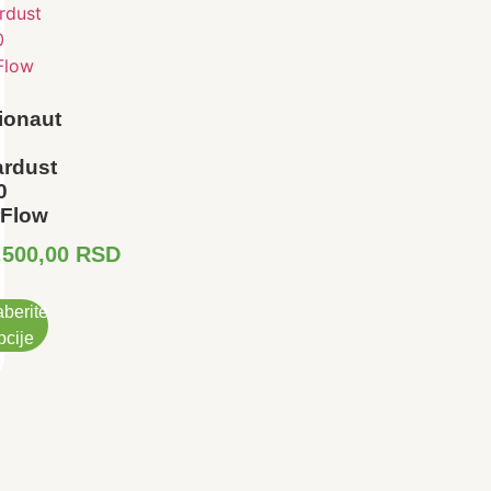
ionaut
ardust
0
rFlow
.500,00
RSD
berite
pcije