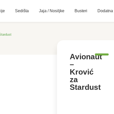
ije
Sedišta
Jaja / Nosiljke
Busteri
Dodatna
Stardust
Avionaut
–
Krović
za
Stardust