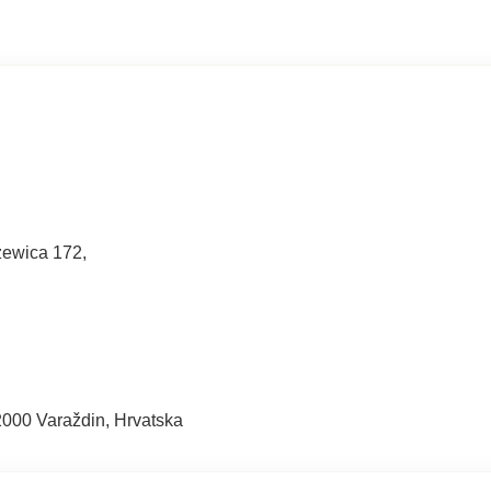
zewica 172,
2000 Varaždin, Hrvatska