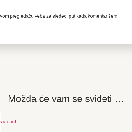
ovom pregledaču veba za sledeći put kada komentarišem.
Možda će vam se svideti …