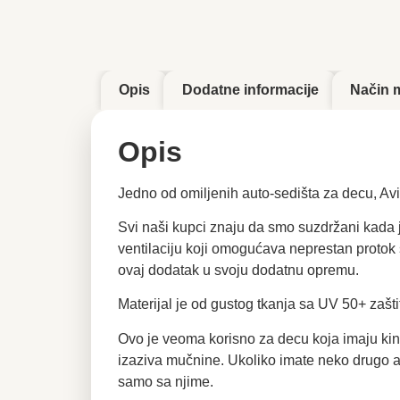
Opis
Dodatne informacije
Način 
Opis
Jedno od omiljenih auto-sedišta za decu, Avi
Svi naši kupci znaju da smo suzdržani kada 
ventilaciju koji omogućava neprestan protok
ovaj dodatak u svoju dodatnu opremu.
Materijal je od gustog tkanja sa UV 50+ zašti
Ovo je veoma korisno za decu koja imaju kine
izaziva mučnine. Ukoliko imate neko drugo au
samo sa njime.