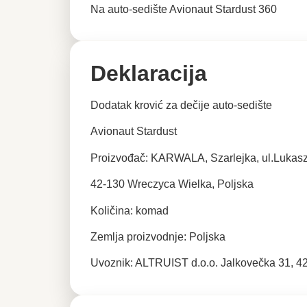
Na auto-sedište Avionaut Stardust 360
Deklaracija
Dodatak krović za de
čije auto-sedište
Avionaut Stardust
Proizvođač:
KARWALA, Szarlejka, ul.Lukas
42-130 Wreczyca Wielka, Poljska
K
oličina: komad
Zemlja proizvodnje: Poljska
Uvoznik: ALTRUIST d.o.o. Jalkovečka 31, 4