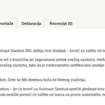
montaže
Deklaracija
Recenzije (0)
onaut Stardust 360, dobija novi dodatak – krović za zaštitu od 
je reč o krovićima jer zagovaramo protok svežeg vazduha, međ
 svežeg vazduha, tako da je međunarodno sertifikovano osoblje 
tom, čime se štiti detetova koža od štetnog zračenja.
tozu – jer će krović za Avionaut Stardust sprečiti gledanje kro
to-sedište pomoći će zaštite od sunca za prozor automobila, ne 