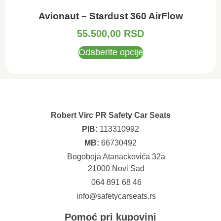
Avionaut – Stardust 360 AirFlow
55.500,00
RSD
Odaberite opcije
Robert Virc PR Safety Car Seats
PIB:
113310992
MB:
66730492
Bogoboja Atanackovića 32a
21000 Novi Sad
064 891 68 46
info@safetycarseats.rs
Pomoć pri kupovini